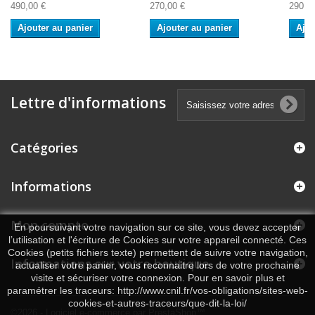
490,00 €
270,00 €
290,0
Ajouter au panier
Ajouter au panier
Ajou
Lettre d'informations
Catégories
Informations
Mon compte
En poursuivant votre navigation sur ce site, vous devez accepter
l’utilisation et l'écriture de Cookies sur votre appareil connecté. Ces
Cookies (petits fichiers texte) permettent de suivre votre navigation,
Informations sur votre boutique
actualiser votre panier, vous reconnaitre lors de votre prochaine
visite et sécuriser votre connexion. Pour en savoir plus et
paramétrer les traceurs: http://www.cnil.fr/vos-obligations/sites-web-
cookies-et-autres-traceurs/que-dit-la-loi/
©2026 - Logiciel e-commerce par PrestaShop™