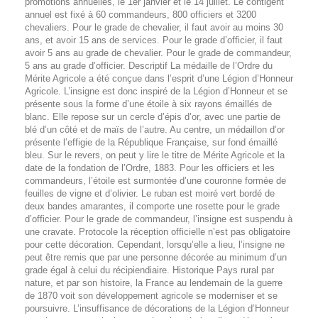
promotions annuelles, le 1er janvier et le 14 juillet. Le contigent
annuel est fixé à 60 commandeurs, 800 officiers et 3200
chevaliers. Pour le grade de chevalier, il faut avoir au moins 30
ans, et avoir 15 ans de services. Pour le grade d’officier, il faut
avoir 5 ans au grade de chevalier. Pour le grade de commandeur,
5 ans au grade d’officier. Descriptif La médaille de l’Ordre du
Mérite Agricole a été conçue dans l’esprit d’une Légion d’Honneur
Agricole. L’insigne est donc inspiré de la Légion d’Honneur et se
présente sous la forme d’une étoile à six rayons émaillés de
blanc. Elle repose sur un cercle d’épis d’or, avec une partie de
blé d’un côté et de maïs de l’autre. Au centre, un médaillon d’or
présente l’effigie de la République Française, sur fond émaillé
bleu. Sur le revers, on peut y lire le titre de Mérite Agricole et la
date de la fondation de l’Ordre, 1883. Pour les officiers et les
commandeurs, l’étoile est surmontée d’une couronne formée de
feuilles de vigne et d’olivier. Le ruban est moiré vert bordé de
deux bandes amarantes, il comporte une rosette pour le grade
d’officier. Pour le grade de commandeur, l’insigne est suspendu à
une cravate. Protocole la réception officielle n’est pas obligatoire
pour cette décoration. Cependant, lorsqu’elle a lieu, l’insigne ne
peut être remis que par une personne décorée au minimum d’un
grade égal à celui du récipiendiaire. Historique Pays rural par
nature, et par son histoire, la France au lendemain de la guerre
de 1870 voit son développement agricole se moderniser et se
poursuivre. L’insuffisance de décorations de la Légion d’Honneur