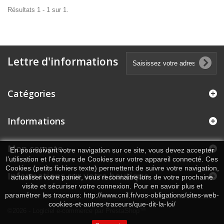
Résultats 1 - 1 sur 1.
Lettre d'informations
Catégories
Informations
Mon compte
En poursuivant votre navigation sur ce site, vous devez accepter
l’utilisation et l'écriture de Cookies sur votre appareil connecté. Ces
Cookies (petits fichiers texte) permettent de suivre votre navigation,
Informations sur votre boutique
actualiser votre panier, vous reconnaitre lors de votre prochaine
visite et sécuriser votre connexion. Pour en savoir plus et
paramétrer les traceurs: http://www.cnil.fr/vos-obligations/sites-web-
cookies-et-autres-traceurs/que-dit-la-loi/
©2026 - Logiciel e-commerce par PrestaShop™