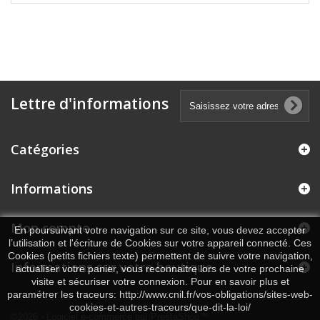
Lettre d'informations
Catégories
Informations
Mon compte
En poursuivant votre navigation sur ce site, vous devez accepter
l’utilisation et l'écriture de Cookies sur votre appareil connecté. Ces
Cookies (petits fichiers texte) permettent de suivre votre navigation,
Informations sur votre boutique
actualiser votre panier, vous reconnaitre lors de votre prochaine
visite et sécuriser votre connexion. Pour en savoir plus et
paramétrer les traceurs: http://www.cnil.fr/vos-obligations/sites-web-
cookies-et-autres-traceurs/que-dit-la-loi/
©2026 - Logiciel e-commerce par PrestaShop™